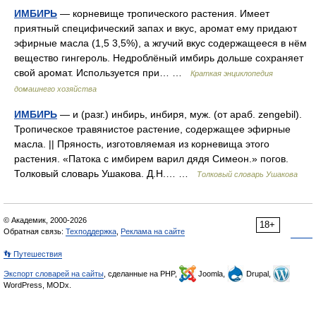
ИМБИРЬ
— корневище тропического растения. Имеет
приятный специфический запах и вкус, аромат ему придают
эфирные масла (1,5 3,5%), а жгучий вкус содержащееся в нём
вещество гингероль. Недроблёный имбирь дольше сохраняет
свой аромат. Используется при… …
Краткая энциклопедия
домашнего хозяйства
ИМБИРЬ
— и (разг.) инбирь, инбиря, муж. (от араб. zengebil).
Тропическое травянистое растение, содержащее эфирные
масла. || Пряность, изготовляемая из корневища этого
растения. «Патока с имбирем варил дядя Симеон.» погов.
Толковый словарь Ушакова. Д.Н.… …
Толковый словарь Ушакова
© Академик, 2000-2026
18+
Обратная связь:
Техподдержка
,
Реклама на сайте
👣 Путешествия
Экспорт словарей на сайты
, сделанные на PHP,
Joomla,
Drupal,
WordPress, MODx.