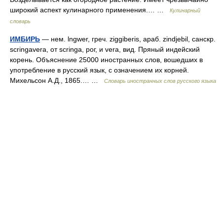
широкий аспект кулинарного применения.… …
Кулинарный
словарь
ИМБИРЬ
— нем. lngwer, греч. ziggiberis, араб. zindjebil, санскр.
scringavera, от scringa, рог, и vera, вид. Пряный индейский
корень. Объяснение 25000 иностранных слов, вошедших в
употребление в русский язык, с означением их корней.
Михельсон А.Д., 1865.… …
Словарь иностранных слов русского языка