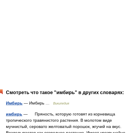
Смотреть что такое "имбирь" в других словарях:
Имбирь
— Имбирь …
Википедия
имбирь
— Пряность, которую готовят из корневища
тропического травянистого растения. В молотом виде
мучнистый, серовато желтоватый порошок, жгучий на вкус.
Возделывается как огородное растение. Имеет чрезвычайно