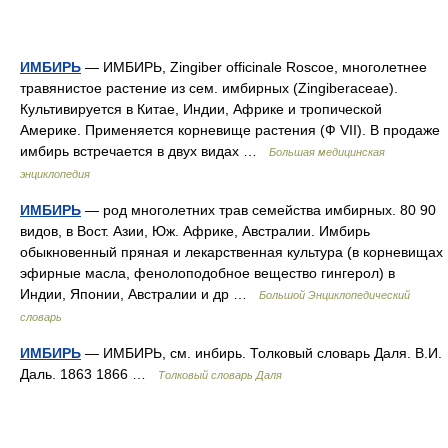
ИМБИРЬ
— ИМБИРЬ, Zingiber officinale Roscoe, многолетнее
травянистое растение из сем. имбирных (Zingiberaceae).
Культивируется в Китае, Индии, Африке и тропической
Америке. Применяется корневище растения (Ф VII). В продаже
имбирь встречается в двух видах …
Большая медицинская
энциклопедия
ИМБИРЬ
— род многолетних трав семейства имбирных. 80 90
видов, в Вост. Азии, Юж. Африке, Австралии. Имбирь
обыкновенный пряная и лекарственная культура (в корневищах
эфирные масла, фенолоподобное вещество гингерол) в
Индии, Японии, Австралии и др …
Большой Энциклопедический
словарь
ИМБИРЬ
— ИМБИРЬ, см. инбирь. Толковый словарь Даля. В.И.
Даль. 1863 1866 …
Толковый словарь Даля