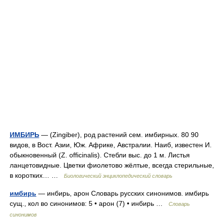
ИМБИРЬ
— (Zingiber), род растений сем. имбирных. 80 90
видов, в Вост. Азии, Юж. Африке, Австралии. Наиб, известен И.
обыкновенный (Z. officinalis). Стебли выc. до 1 м. Листья
ланцетовидные. Цветки фиолетово жёлтые, всегда стерильные,
в коротких… …
Биологический энциклопедический словарь
имбирь
— инбирь, арон Словарь русских синонимов. имбирь
сущ., кол во синонимов: 5 • арон (7) • инбирь …
Словарь
синонимов