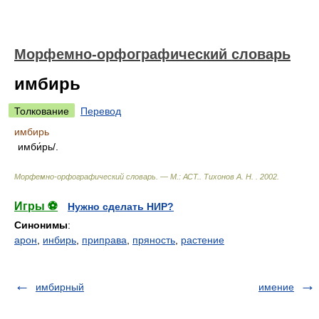
Морфемно-орфографический словарь
имбирь
Толкование
Перевод
имбирь
имби́рь/.
Морфемно-орфографический словарь. — М.: АСТ.
.
Тихонов А. Н.
.
2002
.
Игры ⚽
Нужно сделать НИР?
Синонимы
:
арон
,
инбирь
,
приправа
,
пряность
,
растение
имбирный
имение